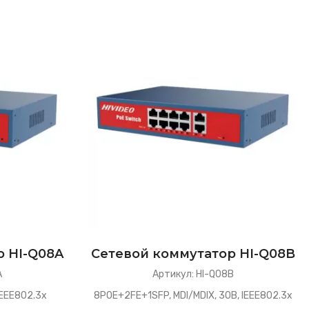
р HI-Q08A
Сетевой коммутатор HI-Q08B
A
Артикул: HI-Q08B
IEEE802.3x
8POE+2FE+1SFP, MDI/MDIX, 30В, IEEE802.3x