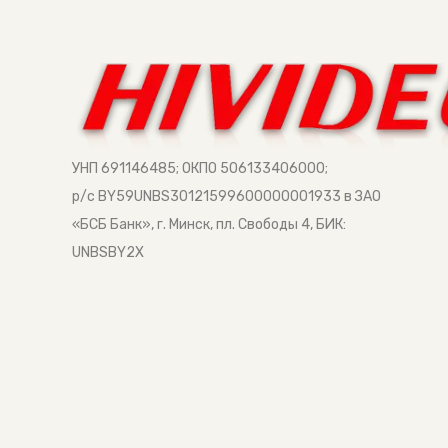
УНП 691146485; ОКПО 506133406000;
р/с BY59UNBS30121599600000001933 в ЗАО
«БСБ Банк», г. Минск, пл. Свободы 4, БИК:
UNBSBY2X